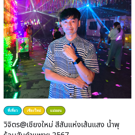
ที่เที่ยว
เชียงใหม่
แม่ออน
วิจิตร@เชียงใหม่ สีสันแห่งเส้นแสง น้ำพุ